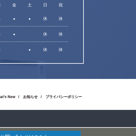
木
金
土
日
祝
休
休
休
●
●
休
休
休
●
休
休
休
●
at’s New
お知らせ
プライバシーポリシー