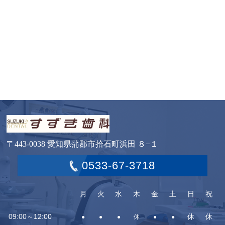
〒443-0038 愛知県蒲郡市拾石町浜田 ８−１
0533-67-3718
月
火
水
木
金
土
日
祝
09:00～12:00
休
休
●
●
●
休
●
●